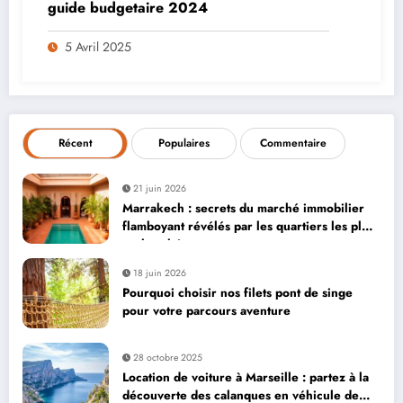
guide budgetaire 2024
5 Avril 2025
Récent
Populaires
Commentaire
21 juin 2026
Marrakech : secrets du marché immobilier
flamboyant révélés par les quartiers les plus
recherchés
18 juin 2026
Pourquoi choisir nos filets pont de singe
pour votre parcours aventure
28 octobre 2025
Location de voiture à Marseille : partez à la
découverte des calanques en véhicule de