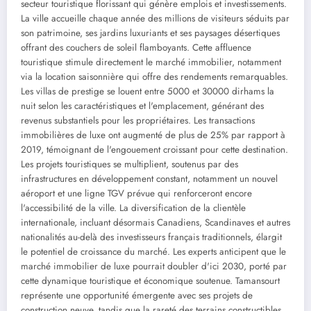
secteur touristique florissant qui génère emplois et investissements.
La ville accueille chaque année des millions de visiteurs séduits par
son patrimoine, ses jardins luxuriants et ses paysages désertiques
offrant des couchers de soleil flamboyants. Cette affluence
touristique stimule directement le marché immobilier, notamment
via la location saisonnière qui offre des rendements remarquables.
Les villas de prestige se louent entre 5000 et 30000 dirhams la
nuit selon les caractéristiques et l'emplacement, générant des
revenus substantiels pour les propriétaires. Les transactions
immobilières de luxe ont augmenté de plus de 25% par rapport à
2019, témoignant de l'engouement croissant pour cette destination.
Les projets touristiques se multiplient, soutenus par des
infrastructures en développement constant, notamment un nouvel
aéroport et une ligne TGV prévue qui renforceront encore
l'accessibilité de la ville. La diversification de la clientèle
internationale, incluant désormais Canadiens, Scandinaves et autres
nationalités au-delà des investisseurs français traditionnels, élargit
le potentiel de croissance du marché. Les experts anticipent que le
marché immobilier de luxe pourrait doubler d'ici 2030, porté par
cette dynamique touristique et économique soutenue. Tamansourt
représente une opportunité émergente avec ses projets de
construction neuve, tandis que la rareté des terrains constructibles