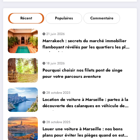
Récent
Populaires
Commentaire
21 juin 2026
Marrakech : secrets du marché immobilier
flamboyant révélés par les quartiers les plus
recherchés
18 juin 2026
Pourquoi choisir nos filets pont de singe
pour votre parcours aventure
28 octobre 2025
Location de voiture à Marseille : partez à la
découverte des calanques en véhicule de
prestige
28 octobre 2025
Louer une voiture à Marseille : nos bons
plans pour éviter les pièges quand on est